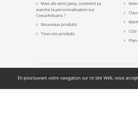
Mais dis-donc Jamy, comment ça
Notre
marche la personnalisation sur
Claus
CoeurArtisans ?
Ment
Nouveaux produits
CGV
Tous nos produits
Plan 
© 2026 - CoeurArtisans.fr
En poursuivant votre navigation sur ce site Web, vous acce