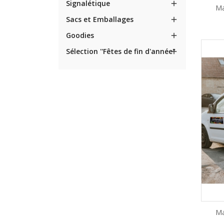
Signalétique

Ma
Sacs et Emballages

Goodies

Sélection ''Fêtes de fin d'année"

Ma