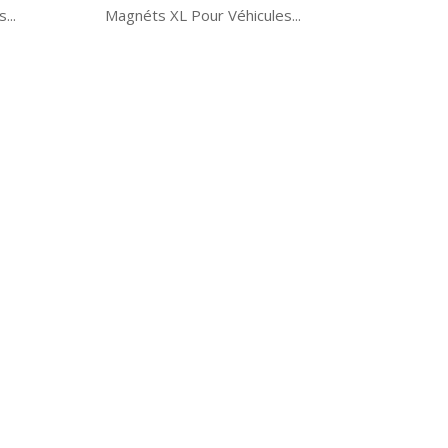
...
Magnéts XL Pour Véhicules...
Aperçu rapide
