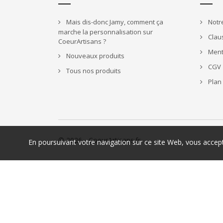
Mais dis-donc Jamy, comment ça
Notre
marche la personnalisation sur
Claus
CoeurArtisans ?
Ment
Nouveaux produits
CGV
Tous nos produits
Plan 
© 2026 - CoeurArtisans.fr
En poursuivant votre navigation sur ce site Web, vous acce