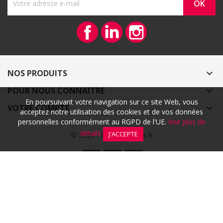
Facebook
Vimeo
Instagram
NOS PRODUITS

POUR NOUS CONNAITRE

En poursuivant votre navigation sur ce site Web, vous
VOTRE COMPTE

acceptez notre utilisation des cookies et de vos données
personnelles conformément au RGPD de l'UE.
Voir plus de
détails
J'ACCEPTE
© 2026 - CoeurArtisans.fr