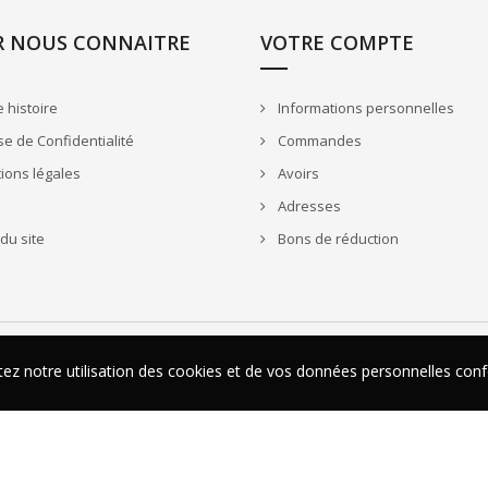
R NOUS CONNAITRE
VOTRE COMPTE
 histoire
Informations personnelles
e de Confidentialité
Commandes
ions légales
Avoirs
Adresses
du site
Bons de réduction
ptez notre utilisation des cookies et de vos données personnelles c
ptez notre utilisation des cookies et de vos données personnelles c