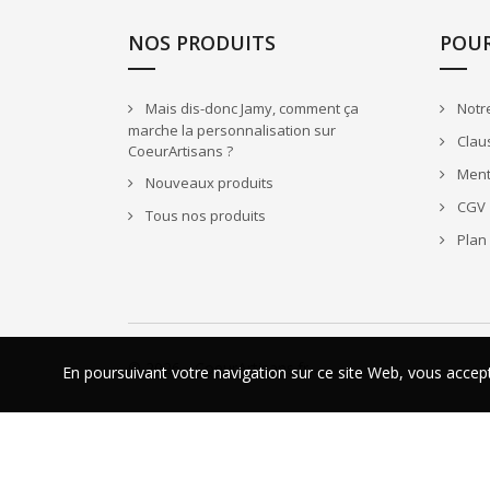
NOS PRODUITS
POU
Mais dis-donc Jamy, comment ça
Notre
marche la personnalisation sur
Claus
CoeurArtisans ?
Ment
Nouveaux produits
CGV
Tous nos produits
Plan 
© 2026 - CoeurArtisans.fr
En poursuivant votre navigation sur ce site Web, vous acce
En poursuivant votre navigation sur ce site Web, vous acce