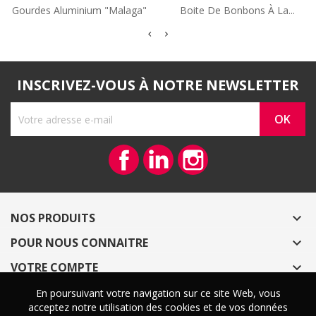
Gourdes Aluminium "Malaga"
Boite De Bonbons À La...
INSCRIVEZ-VOUS À NOTRE NEWSLETTER
Facebook
Vimeo
Instagram
NOS PRODUITS

POUR NOUS CONNAITRE

VOTRE COMPTE

En poursuivant votre navigation sur ce site Web, vous
En poursuivant votre navigation sur ce site Web, vous
© 2026 - CoeurArtisans.fr
acceptez notre utilisation des cookies et de vos données
acceptez notre utilisation des cookies et de vos données