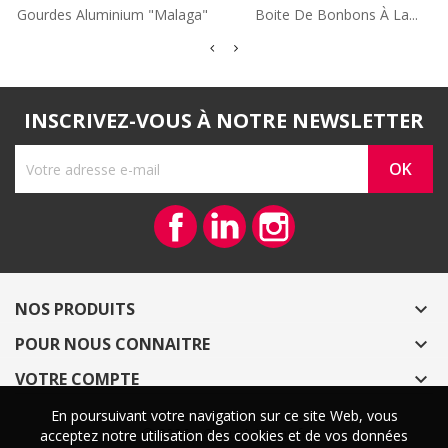
Gourdes Aluminium "Malaga"
Boite De Bonbons À La...
INSCRIVEZ-VOUS À NOTRE NEWSLETTER
Facebook
Vimeo
Instagram
NOS PRODUITS

POUR NOUS CONNAITRE

VOTRE COMPTE

En poursuivant votre navigation sur ce site Web, vous
En poursuivant votre navigation sur ce site Web, vous
© 2026 - CoeurArtisans.fr
acceptez notre utilisation des cookies et de vos données
acceptez notre utilisation des cookies et de vos données