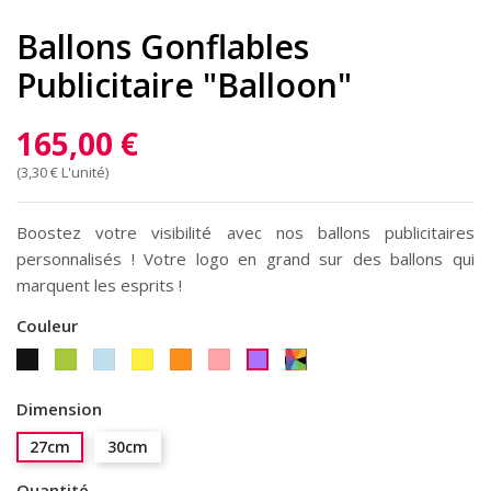
Ballons Gonflables
Publicitaire "Balloon"
165,00 €
(3,30 € L'unité)
Boostez votre visibilité avec nos ballons publicitaires
personnalisés ! Votre logo en grand sur des ballons qui
marquent les esprits !
Couleur
Noir
Anis
Bleu
Jaune
Orange
Rose
Multi-
Violet
ciel
Bonbon
couleur
Dimension
27cm
30cm
Quantité