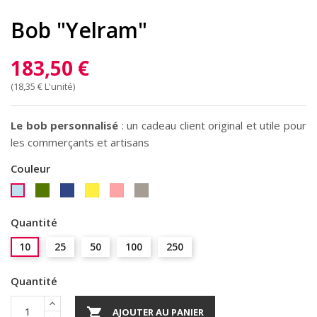
Bob "Yelram"
183,50 €
(18,35 € L'unité)
Le bob personnalisé
: un cadeau client original et utile pour
les commerçants et artisans
Couleur
Kaki
Bleu
Jaune
Rose
Beige
Bleu
Roi
Bonbon
ciel
Quantité
10
25
50
100
250
Quantité

AJOUTER AU PANIER