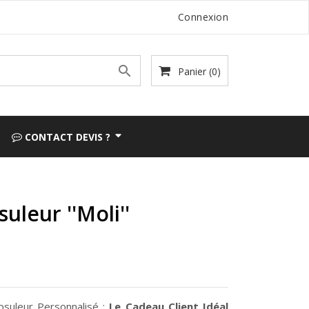
Connexion

Panier
(0)
CONTACT DEVIS ?
uleur ''Moli''
psuleur Personnalisé :
Le Cadeau Client Idéal