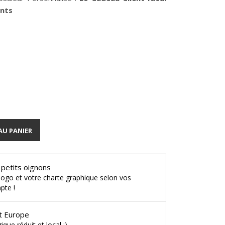
nts
une
AU PANIER
 petits oignons
logo et votre charte graphique selon vos
pte !
t Europe
que réduit et local ;)