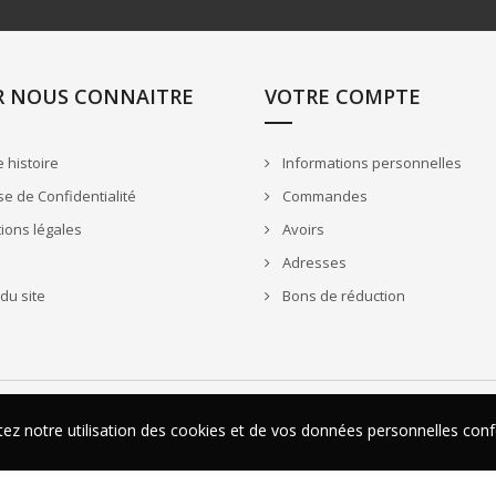
R NOUS CONNAITRE
VOTRE COMPTE
 histoire
Informations personnelles
e de Confidentialité
Commandes
ions légales
Avoirs
Adresses
du site
Bons de réduction
ptez notre utilisation des cookies et de vos données personnelles c
ptez notre utilisation des cookies et de vos données personnelles c