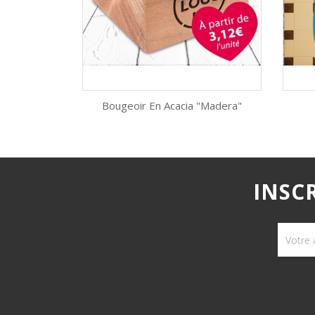
Bougeoir En Acacia "Madera"
Aperçu rapide

INSC