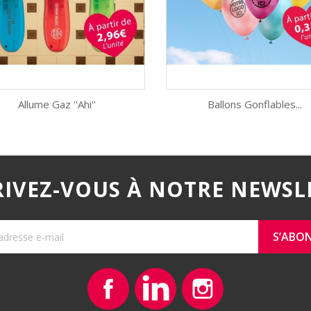
Allume Gaz ''Ahi''
Ballons Gonflables...
Aperçu rapide
Aperçu rapide


Rouge
Vert
Bleu
Noir
Anis
Bleu
Jaune
Ora
ciel
RIVEZ-VOUS À NOTRE NEWSL
Facebook
Vimeo
Instagram