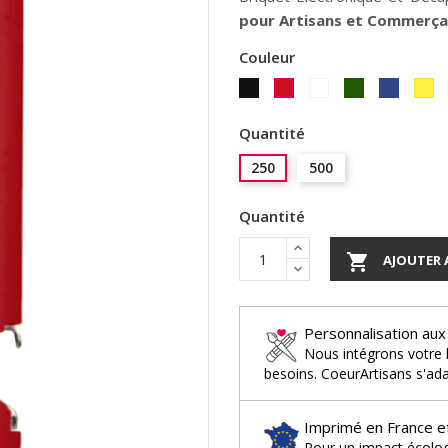
pour Artisans et Commerça
Couleur
Noir
Blanc
Vert
Bleu
Ja
Rouge
Roi
Quantité
250
500
Quantité

AJOUTER 
Personnalisation aux
Nous intégrons votre 
besoins. CoeurArtisans s'ada
Imprimé en France e
Pour un impact écologi