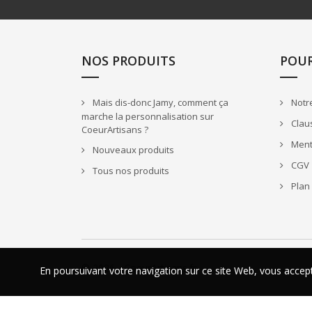
NOS PRODUITS
POU
Mais dis-donc Jamy, comment ça
Notre
marche la personnalisation sur
Claus
CoeurArtisans ?
Ment
Nouveaux produits
CGV
Tous nos produits
Plan 
© 2026 - CoeurArtisans.fr
En poursuivant votre navigation sur ce site Web, vous acce
En poursuivant votre navigation sur ce site Web, vous acce